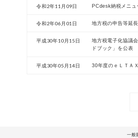
令和2年11月09日
PCdesk納税メニ
令和2年06月01日
地方税の申告等延長
平成30年10月15日
地方税電子化協議
ドブック」を公表
平成30年05月14日
30年度のｅＬＴＡ
一般