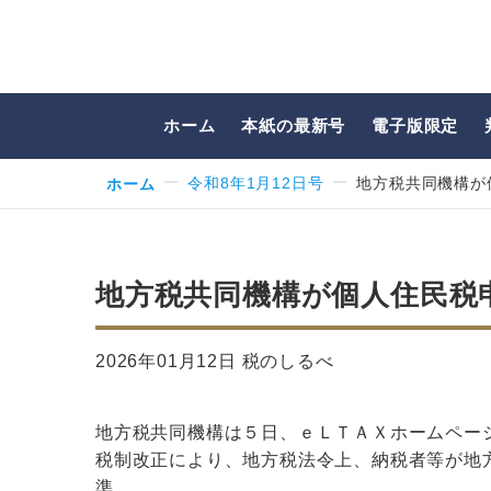
ホーム
本紙の最新号
電子版限定
ホーム
令和8年1月12日号
地方税共同機構が
地方税共同機構が個人住民税
2026年01月12日 税のしるべ
地方税共同機構は５日、ｅＬＴＡＸホームペー
税制改正により、地方税法令上、納税者等が地
準…