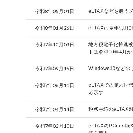
令和8年05月04日
eLTAXなどを装う
令和8年01月26日
eLTAXは今年9
令和7年12月08日
地方税電子化推進検
トは令和10年4月
令和7年09月15日
Windows10な
令和7年08月11日
eLTAXでの第六
応示す
令和7年04月14日
税務手続のeLTAX
令和7年02月10日
eLTAXのPCde