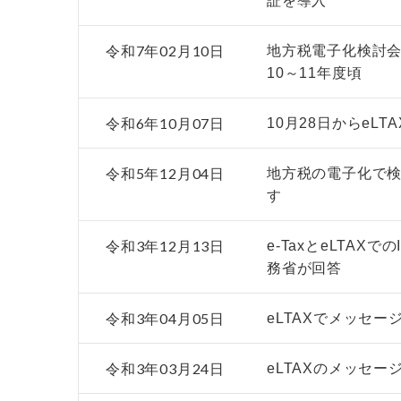
証を導入
令和7年02月10日
地方税電子化検討会
10～11年度頃
令和6年10月07日
10月28日からeL
令和5年12月04日
地方税の電子化で
す
令和3年12月13日
e-TaxとeLTA
務省が回答
令和3年04月05日
eLTAXでメッセ
令和3年03月24日
eLTAXのメッセ