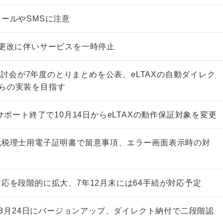
メールやSMSに注意
月に更改に伴いサービスを一時停止
討会が7年度のとりまとめを公表、eLTAXの自動ダイレク
からの実装を目指す
どのサポート終了で10月14日からeLTAXの動作保証対象を変更
世代税理士用電子証明書で留意事項、エラー画面表示時の対
対応を段階的に拡大、7年12月末には64手続が対応予定
skが3月24日にバージョンアップ、ダイレクト納付で二段階認