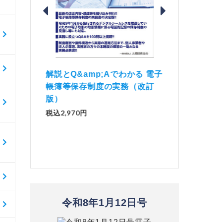
価 Ｑ
「資産承継」（2
解説とQ&amp;Aでわかる 電子
）
No.44）
帳簿等保存制度の実務（改訂
版）
税込1,500円
税込2,970円
令和8年1月12日号