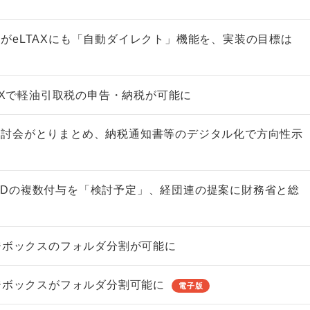
がeLTAXにも「自動ダイレクト」機能を、実装の目標は
TAXで軽油引取税の申告・納税が可能に
非上場株式の評価の仕方と記載
市街地周辺土地の評
例（令和8年版）
&amp;Ａ（二訂版
検討会がとりまとめ、納税通知書等のデジタル化で方向性示
税込4,950円
税込5,060円
XでのIDの複数付与を「検討予定」、経団連の提案に財務省と総
ージボックスのフォルダ分割が可能に
ージボックスがフォルダ分割可能に
電子版