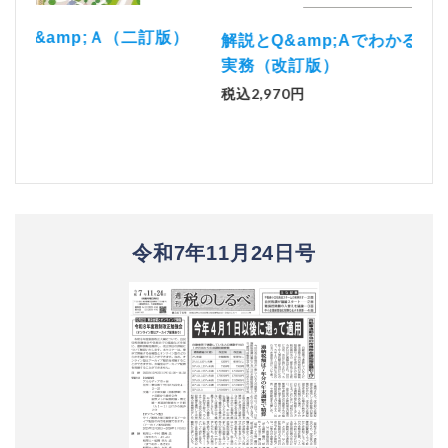
）
「資
解説とQ&amp;Aでわかる 電子帳簿等保存制度の
実務（改訂版）
税込1
税込2,970円
令和7年11月24日号