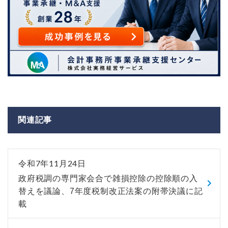
関連記事
令和7年11月24日
政府税調の専門家会合で雑損控除の控除順の入
替えを議論、7年度税制改正法案の附帯決議に記
載