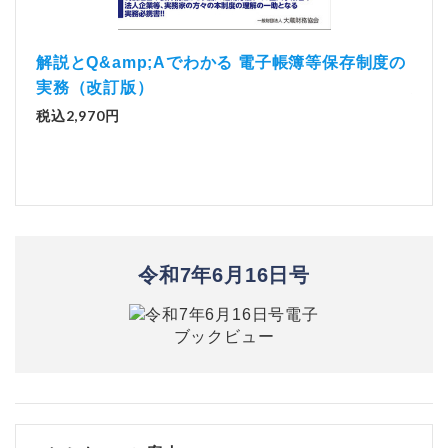
）
「資
解説とQ&amp;Aでわかる 電子帳簿等保存制度の
実務（改訂版）
税込1
税込2,970円
令和7年6月16日号