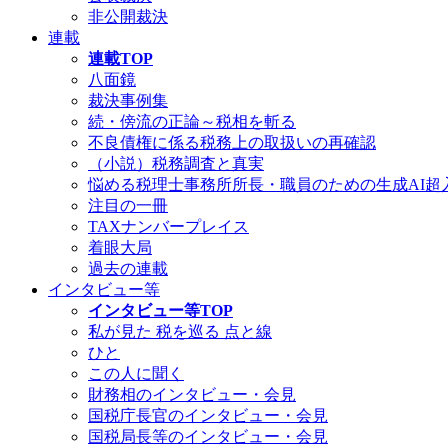
非公開裁決
連載
連載TOP
八面鏡
裁決事例集
続・傍流の正論～税相を斬る
不良債権に係る税務上の取扱いの再確認
（小説）税務調査と真実
悩める税理士事務所所長・職員のための生成AI超
注目の一冊
TAXナンバープレイス
着眼大局
過去の連載
インタビュー等
インタビュー等TOP
私が見た 税を巡る 点と線
ひと
この人に聞く
財務相のインタビュー・会見
国税庁長官のインタビュー・会見
国税局長等のインタビュー・会見