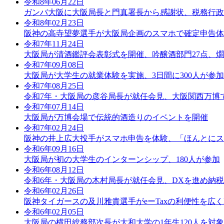
令和8年06月22日
ガンバ大阪に大阪局長と門真署長から感謝状、税務行政
令和8年02月23日
阪神の高寺望夢選手が大阪局企画のスマホで確定申告体
令和7年11月24日
大阪局が清酒鑑評会表彰式を開催、吟醸酒部門27点、燗
令和7年09月08日
大阪局が大学生の就業体験を実施、3日間に300人が参加
令和7年08月25日
令和7年・大阪局の彦谷局長が就任会見、大阪関西万博
令和7年07月14日
大阪局が万博会場で伝統的酒造りのイベントを開催
令和7年02月24日
阪神の井上広大投手がスマホ申告を体験、「ほんとにス
令和6年09月16日
大阪局が初の大学生のインターンシップ、180人が参加
令和6年08月12日
令和6年・大阪局の木村局長が就任会見、DXを進め納
令和6年02月26日
阪神タイガースの及川雅貴選手がeーTaxの利便性を広
令和6年02月05日
大阪局の横田総務部次長が大和大学の1年生120人を対