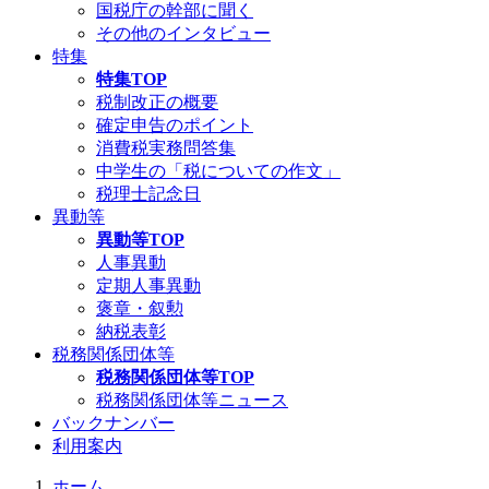
国税庁の幹部に聞く
その他のインタビュー
特集
特集TOP
税制改正の概要
確定申告のポイント
消費税実務問答集
中学生の「税についての作文」
税理士記念日
異動等
異動等TOP
人事異動
定期人事異動
褒章・叙勲
納税表彰
税務関係団体等
税務関係団体等TOP
税務関係団体等ニュース
バックナンバー
利用案内
ホーム