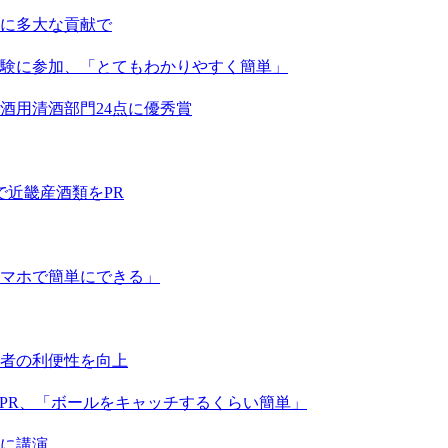
に多大な貢献で
験に参加、「とてもわかりやすく簡単」
酒用清酒部門24点に優秀賞
で近畿産酒類をPR
マホで簡単にできる」
税者の利便性を向上
くPR、「ボールをキャッチするくらい簡単」
象に講演