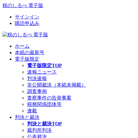
税のしるべ 電子版
サインイン
購読申込み
ホーム
本紙の最新号
電子版限定
電子版限定TOP
速報ニュース
判決速報
非公開裁決（本紙未掲載）
調査事例
査察事件の告発事案
税務関係団体等
連載
判決と裁決
判決と裁決TOP
裁判所判決
公表裁決