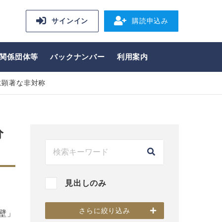
サインイン
購読申込み
関係団体等
バックナンバー
利用案内
に顕著な非対称
分
見出しのみ
さらに絞り込み
壁」