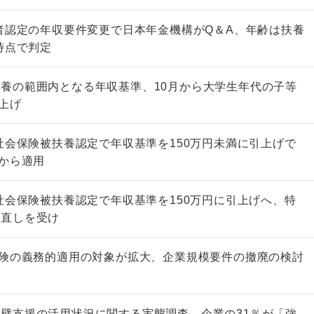
養者認定の年収要件変更で日本年金機構がQ＆A、年齢は扶養
時点で判定
養の範囲内となる年収基準、10月から大学生年代の子等
引上げ
の社会保険被扶養認定で年収基準を150万円未満に引上げで
日から適用
の社会保険被扶養認定で年収基準を150万円に引上げへ、特
見直しを受け
保険の義務的適用の対象が拡大、企業規模要件の撤廃の検討
壁支援の活用状況に関する実態調査、企業の31％が「強