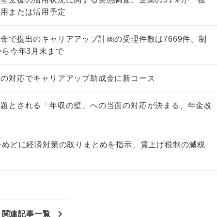
活用または活用予定
金で提出のキャリアアップ計画の受理件数は7669件、制
から今年3月末まで
非上場株式の評価の仕方と記載
市街地周辺土地の評
への対応でキャリアアップ助成金に新コース
例（令和8年版）
&amp;Ａ（二訂版
税込4,950円
税込5,060円
課題とされる「年収の壁」への当面の対応が決まる、年金改
をめどに経済対策の取りまとめを指示、賃上げ税制の減税
関連記事一覧