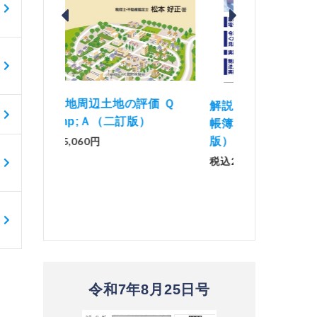
価 Ｑ
「資産承継」（2
解説とQ&amp;Aでわかる 電子
）
No.44）
帳簿等保存制度の実務（改訂
版）
税込1,500円
税込2,970円
令和7年8月25日号