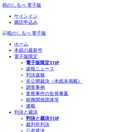
税のしるべ 電子版
サインイン
購読申込み
ホーム
本紙の最新号
電子版限定
電子版限定TOP
速報ニュース
判決速報
非公開裁決（本紙未掲載）
調査事例
査察事件の告発事案
税務関係団体等
連載
判決と裁決
判決と裁決TOP
裁判所判決
公表裁決