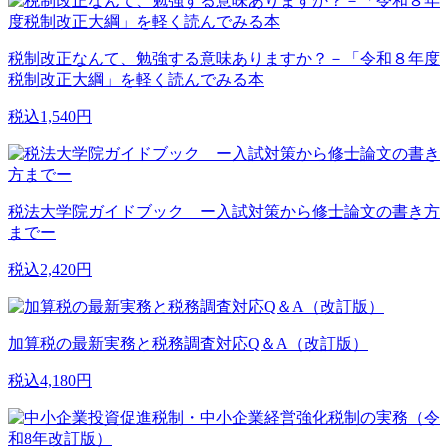
税制改正なんて、勉強する意味ありますか？－「令和８年度
税制改正大綱」を軽く読んでみる本
税込1,540円
税法大学院ガイドブック ー入試対策から修士論文の書き方
までー
税込2,420円
加算税の最新実務と税務調査対応Q＆A（改訂版）
税込4,180円