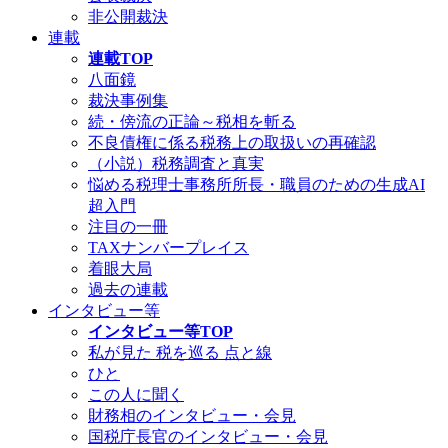
非公開裁決
連載
連載TOP
八面鏡
裁決事例集
続・傍流の正論～税相を斬る
不良債権に係る税務上の取扱いの再確認
（小説）税務調査と真実
悩める税理士事務所所長・職員のための生成AI
超入門
注目の一冊
TAXナンバープレイス
着眼大局
過去の連載
インタビュー等
インタビュー等TOP
私が見た 税を巡る 点と線
ひと
この人に聞く
財務相のインタビュー・会見
国税庁長官のインタビュー・会見