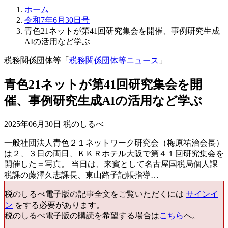
ホーム
令和7年6月30日号
青色21ネットが第41回研究集会を開催、事例研究生成
AIの活用など学ぶ
税務関係団体等「
税務関係団体等ニュース
」
青色21ネットが第41回研究集会を開
催、事例研究生成AIの活用など学ぶ
2025年06月30日 税のしるべ
一般社団法人青色２１ネットワーク研究会（梅原祐治会長）
は２、３日の両日、ＫＫＲホテル大阪で第４１回研究集会を
開催した＝写真。 当日は、来賓として名古屋国税局個人課
税課の藤澤久志課長、東山路子記帳指導…
税のしるべ電子版の記事全文をご覧いただくには
サインイ
ン
をする必要があります。
税のしるべ電子版の購読を希望する場合は
こちら
へ。