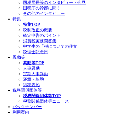
国税局長等のインタビュー・会見
国税庁の幹部に聞く
その他のインタビュー
特集
特集TOP
税制改正の概要
確定申告のポイント
消費税実務問答集
中学生の「税についての作文」
税理士記念日
異動等
異動等TOP
人事異動
定期人事異動
褒章・叙勲
納税表彰
税務関係団体等
税務関係団体等TOP
税務関係団体等ニュース
バックナンバー
利用案内