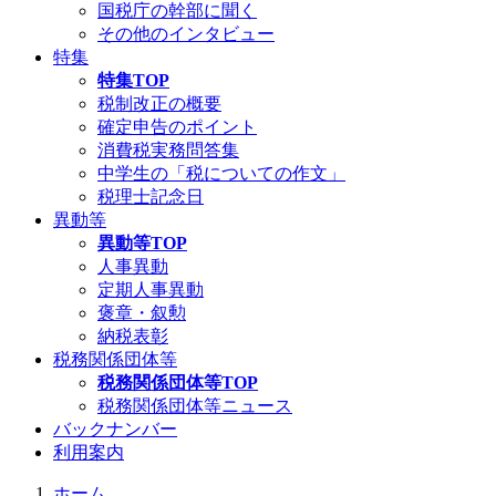
国税庁の幹部に聞く
その他のインタビュー
特集
特集TOP
税制改正の概要
確定申告のポイント
消費税実務問答集
中学生の「税についての作文」
税理士記念日
異動等
異動等TOP
人事異動
定期人事異動
褒章・叙勲
納税表彰
税務関係団体等
税務関係団体等TOP
税務関係団体等ニュース
バックナンバー
利用案内
ホーム