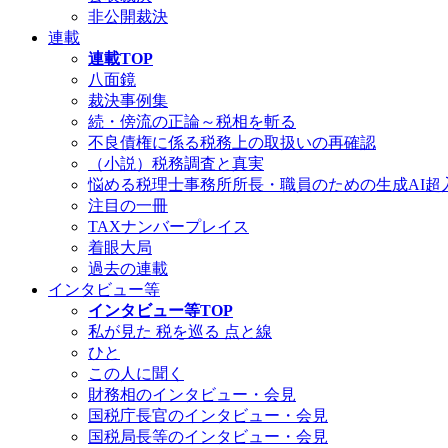
非公開裁決
連載
連載TOP
八面鏡
裁決事例集
続・傍流の正論～税相を斬る
不良債権に係る税務上の取扱いの再確認
（小説）税務調査と真実
悩める税理士事務所所長・職員のための生成AI超
注目の一冊
TAXナンバープレイス
着眼大局
過去の連載
インタビュー等
インタビュー等TOP
私が見た 税を巡る 点と線
ひと
この人に聞く
財務相のインタビュー・会見
国税庁長官のインタビュー・会見
国税局長等のインタビュー・会見