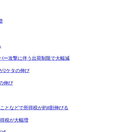
増
る
イバー攻撃に伴う出荷制限で大幅減
が2ケタの伸び
たの伸び
たことなどで所得税が約8割伸びる
所得税が大幅増