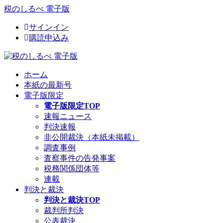
税のしるべ 電子版
サインイン
購読申込み
ホーム
本紙の最新号
電子版限定
電子版限定TOP
速報ニュース
判決速報
非公開裁決（本紙未掲載）
調査事例
査察事件の告発事案
税務関係団体等
連載
判決と裁決
判決と裁決TOP
裁判所判決
公表裁決