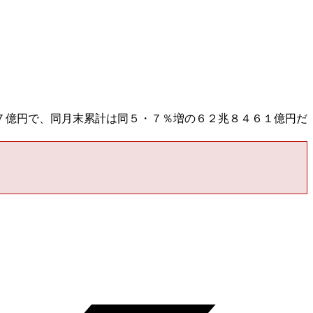
７億円で、同月末累計は同５・７％増の６２兆８４６１億円だ