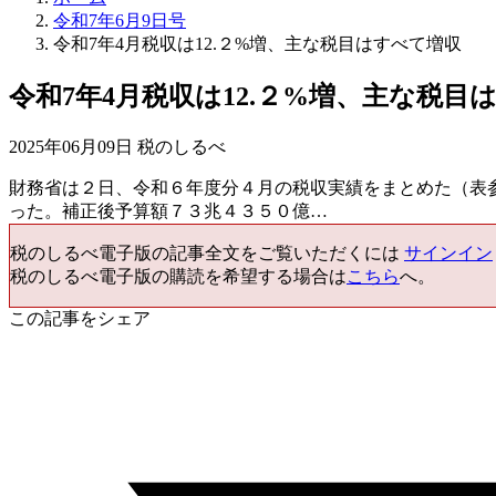
令和7年6月9日号
令和7年4月税収は12.２%増、主な税目はすべて増収
令和7年4月税収は12.２%増、主な税目
2025年06月09日 税のしるべ
財務省は２日、令和６年度分４月の税収実績をまとめた（表
った。補正後予算額７３兆４３５０億…
税のしるべ電子版の記事全文をご覧いただくには
サインイン
税のしるべ電子版の購読を希望する場合は
こちら
へ。
この記事をシェア