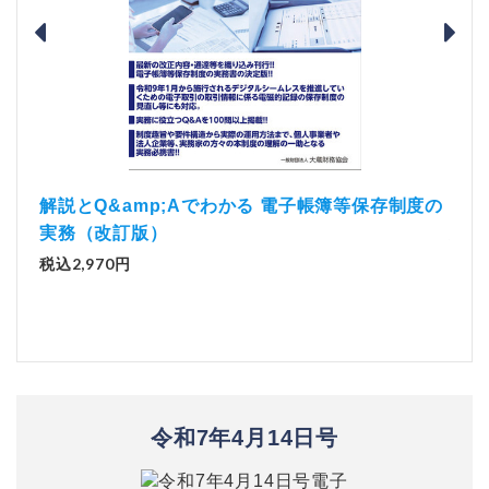
）
「資
解説とQ&amp;Aでわかる 電子帳簿等保存制度の
実務（改訂版）
税込1
税込2,970円
令和7年4月14日号