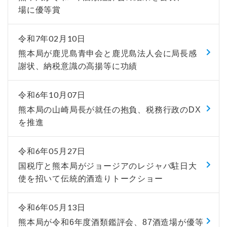
場に優等賞
令和7年02月10日
熊本局が鹿児島青申会と鹿児島法人会に局長感
謝状、納税意識の高揚等に功績
令和6年10月07日
熊本局の山崎局長が就任の抱負、税務行政のDX
を推進
令和6年05月27日
国税庁と熊本局がジョージアのレジャバ駐日大
使を招いて伝統的酒造りトークショー
令和6年05月13日
熊本局が令和6年度酒類鑑評会、87酒造場が優等