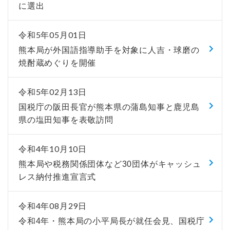
に選出
令和5年05月01日
熊本局が外国語指導助手を対象に人吉・球磨の
焼酎蔵めぐりを開催
令和5年02月13日
国税庁の阪田長官が熊本県の蒲島知事と鹿児島
県の塩田知事を表敬訪問
令和4年10月10日
熊本局や税務関係団体など30団体がキャッシュ
レス納付推進宣言式
令和4年08月29日
令和4年・熊本局の小平局長が就任会見、国税庁