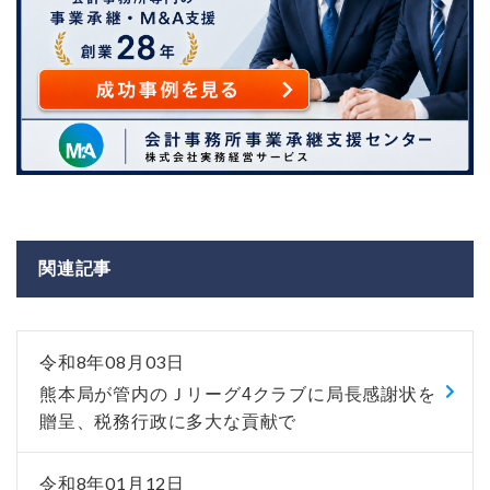
関連記事
令和8年08月03日
熊本局が管内のＪリーグ4クラブに局長感謝状を
贈呈、税務行政に多大な貢献で
令和8年01月12日