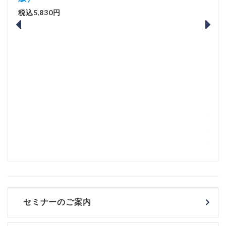
税込5,830円
訂
加算
版）
税込4
セミナーのご案内