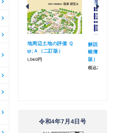
価 Ｑ
「資産承継」（2
解説とQ&amp;Aでわかる 電子
）
No.44）
帳簿等保存制度の実務（改訂
版）
税込1,500円
税込2,970円
令和4年7月4日号