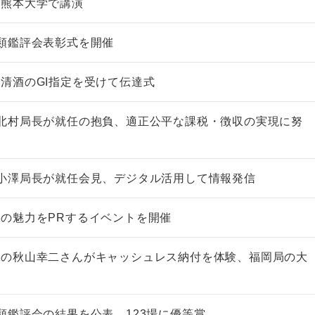
が熊本大学で講演
類鑑評会表彰式を開催
清酒のGI指定を受けて伝達式
非上場株式の評価の仕方と記載
市街地周辺土地の評
例（令和8年版）
&amp;Ａ（二訂版
北村局長が就任の抱負、適正公平な課税・徴収の実現に努
税込4,950円
税込5,060円
小澤局長が就任会見、デジタル活用して情報発信
の魅力をPRするイベントを開催
督の秋山幸二さんがキャッシュレス納付を体験、福岡局の大
類鑑評会の結果を公表、123場に優等賞