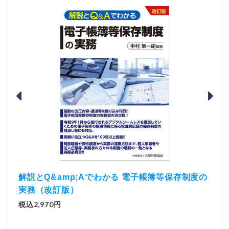
）
「資
解説とQ&amp;Aでわかる 電子帳簿等保存制度の
実務（改訂版）
税込1
税込2,970円