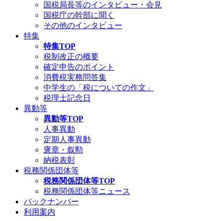
国税局長等のインタビュー・会見
国税庁の幹部に聞く
その他のインタビュー
特集
特集TOP
税制改正の概要
確定申告のポイント
消費税実務問答集
中学生の「税についての作文」
税理士記念日
異動等
異動等TOP
人事異動
定期人事異動
褒章・叙勲
納税表彰
税務関係団体等
税務関係団体等TOP
税務関係団体等ニュース
バックナンバー
利用案内