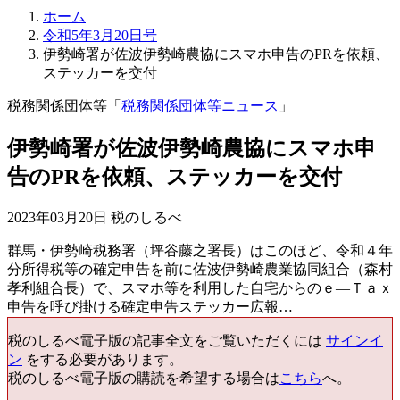
ホーム
令和5年3月20日号
伊勢崎署が佐波伊勢崎農協にスマホ申告のPRを依頼、
ステッカーを交付
税務関係団体等「
税務関係団体等ニュース
」
伊勢崎署が佐波伊勢崎農協にスマホ申
告のPRを依頼、ステッカーを交付
2023年03月20日 税のしるべ
群馬・伊勢崎税務署（坪谷藤之署長）はこのほど、令和４年
分所得税等の確定申告を前に佐波伊勢崎農業協同組合（森村
孝利組合長）で、スマホ等を利用した自宅からのｅ―Ｔａｘ
申告を呼び掛ける確定申告ステッカー広報…
税のしるべ電子版の記事全文をご覧いただくには
サインイ
ン
をする必要があります。
税のしるべ電子版の購読を希望する場合は
こちら
へ。