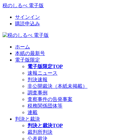
税のしるべ 電子版
サインイン
購読申込み
ホーム
本紙の最新号
電子版限定
電子版限定TOP
速報ニュース
判決速報
非公開裁決（本紙未掲載）
調査事例
査察事件の告発事案
税務関係団体等
連載
判決と裁決
判決と裁決TOP
裁判所判決
公表裁決