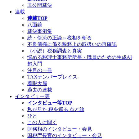
非公開裁決
連載
連載TOP
八面鏡
裁決事例集
続・傍流の正論～税相を斬る
不良債権に係る税務上の取扱いの再確認
（小説）税務調査と真実
悩める税理士事務所所長・職員のための生成AI
超入門
注目の一冊
TAXナンバープレイス
着眼大局
過去の連載
インタビュー等
インタビュー等TOP
私が見た 税を巡る 点と線
ひと
この人に聞く
財務相のインタビュー・会見
国税庁長官のインタビュー・会見