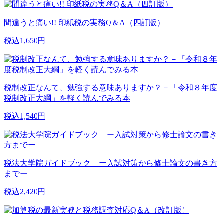
間違うと痛い!! 印紙税の実務Q＆A（四訂版）
税込1,650円
税制改正なんて、勉強する意味ありますか？－「令和８年度
税制改正大綱」を軽く読んでみる本
税込1,540円
税法大学院ガイドブック ー入試対策から修士論文の書き方
までー
税込2,420円