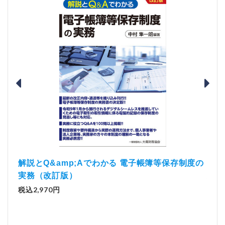
）
「資
解説とQ&amp;Aでわかる 電子帳簿等保存制度の
実務（改訂版）
税込1
税込2,970円