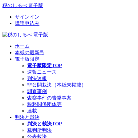
税のしるべ 電子版
サインイン
購読申込み
ホーム
本紙の最新号
電子版限定
電子版限定TOP
速報ニュース
判決速報
非公開裁決（本紙未掲載）
調査事例
査察事件の告発事案
税務関係団体等
連載
判決と裁決
判決と裁決TOP
裁判所判決
公表裁決