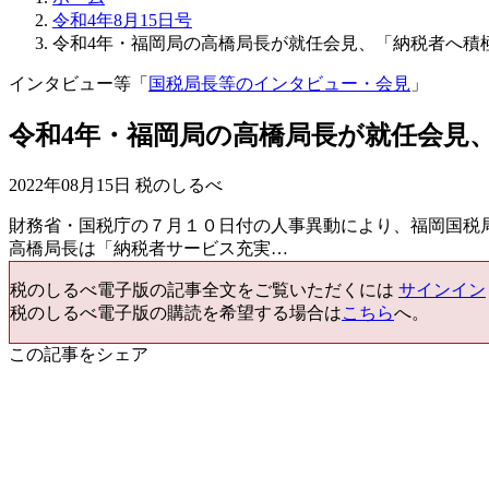
令和4年8月15日号
令和4年・福岡局の高橋局長が就任会見、「納税者へ積
インタビュー等「
国税局長等のインタビュー・会見
」
令和4年・福岡局の高橋局長が就任会見
2022年08月15日 税のしるべ
財務省・国税庁の７月１０日付の人事異動により、福岡国税
高橋局長は「納税者サービス充実…
税のしるべ電子版の記事全文をご覧いただくには
サインイン
税のしるべ電子版の購読を希望する場合は
こちら
へ。
この記事をシェア