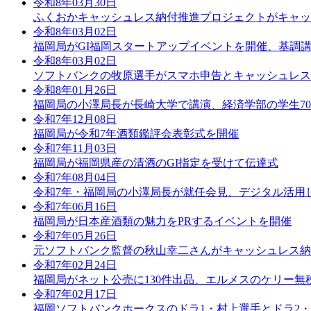
令和8年03月30日
ふくおかキャッシュレス納付推進プロジェクトがキャッ
令和8年03月02日
福岡局がGI福岡スタートアップイベントを開催、基調
令和8年03月02日
ソフトバンクの牧原選手がスマホ申告とキャッシュレス
令和8年01月26日
福岡局の小澤局長が長崎大学で講演、経済学部の学生7
令和7年12月08日
福岡局が令和7年酒類鑑評会表彰式を開催
令和7年11月03日
福岡局が福岡県産の清酒のGI指定を受けて伝達式
令和7年08月04日
令和7年・福岡局の小澤局長が就任会見、デジタル活用
令和7年06月16日
福岡局が日本産酒類の魅力をPRするイベントを開催
令和7年05月26日
元ソフトバンク監督の秋山幸二さんがキャッシュレス納
令和7年02月24日
福岡局がネット公売に130件出品、エルメスのケリー無
令和7年02月17日
福岡ソフトバンクホークスのドラ1・村上選手とドラ2・