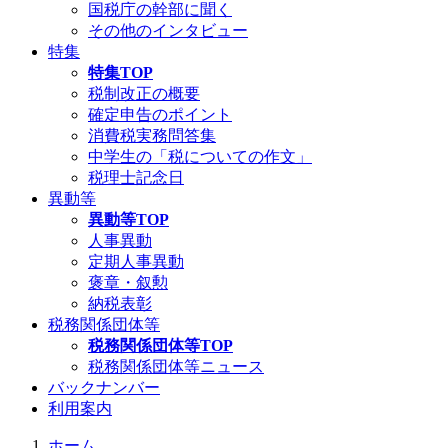
国税庁の幹部に聞く
その他のインタビュー
特集
特集TOP
税制改正の概要
確定申告のポイント
消費税実務問答集
中学生の「税についての作文」
税理士記念日
異動等
異動等TOP
人事異動
定期人事異動
褒章・叙勲
納税表彰
税務関係団体等
税務関係団体等TOP
税務関係団体等ニュース
バックナンバー
利用案内
ホーム