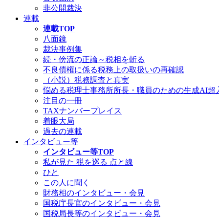
非公開裁決
連載
連載TOP
八面鏡
裁決事例集
続・傍流の正論～税相を斬る
不良債権に係る税務上の取扱いの再確認
（小説）税務調査と真実
悩める税理士事務所所長・職員のための生成AI超
注目の一冊
TAXナンバープレイス
着眼大局
過去の連載
インタビュー等
インタビュー等TOP
私が見た 税を巡る 点と線
ひと
この人に聞く
財務相のインタビュー・会見
国税庁長官のインタビュー・会見
国税局長等のインタビュー・会見