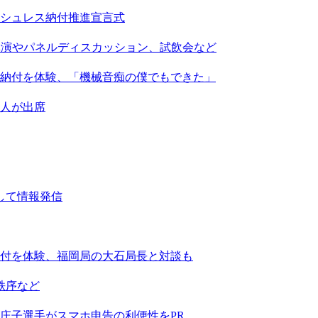
シュレス納付推進宣言式
講演やパネルディスカッション、試飲会など
納付を体験、「機械音痴の僕でもできた」
0人が出席
して情報発信
付を体験、福岡局の大石局長と対談も
秩序など
庄子選手がスマホ申告の利便性をPR