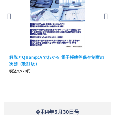
）
「資
解説とQ&amp;Aでわかる 電子帳簿等保存制度の
実務（改訂版）
税込1
税込2,970円
令和4年5月30日号