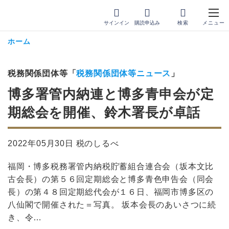
サインイン
購読申込み
ホーム
税務関係団体等「
税務関係団体等ニュース
」
博多署管内納連と博多青申会が定
期総会を開催、鈴木署長が卓話
2022年05月30日 税のしるべ
福岡・博多税務署管内納税貯蓄組合連合会（坂本文比
古会長）の第５６回定期総会と博多青色申告会（同会
長）の第４８回定期総代会が１６日、福岡市博多区の
八仙閣で開催された＝写真。 坂本会長のあいさつに続
き、令…