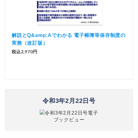
）
「資
解説とQ&amp;Aでわかる 電子帳簿等保存制度の
実務（改訂版）
税込1
税込2,970円
令和3年2月22日号