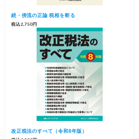
続・傍流の正論 税相を斬る
税込2,750円
改正税法のすべて（令和8年版）