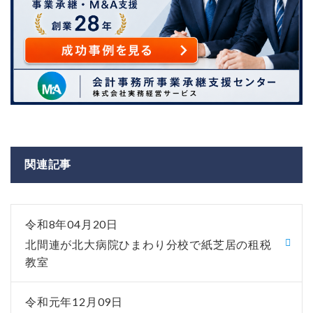
関連記事
令和8年04月20日
北間連が北大病院ひまわり分校で紙芝居の租税
教室
令和元年12月09日