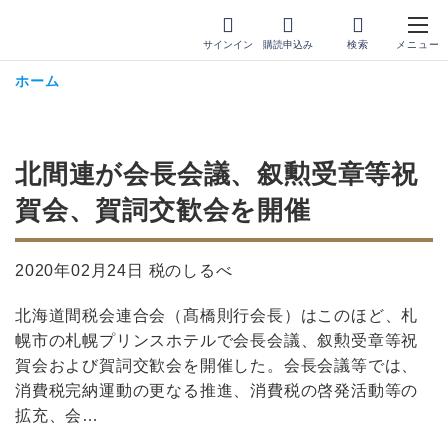
サインイン
購読申込み
ホーム
北間連が会長会議、叙勲受章等祝
賀会、賀詞交歓会を開催
2020年02月24日 税のしるべ
北海道間税会連合会（髙橋則行会長）はこのほど、札
幌市の札幌プリンスホテルで会長会議、叙勲受章等祝
賀会および賀詞交歓会を開催した。会長会議等では、
消費税完納運動の更なる推進、消費税の啓発活動等の
拡充、会…