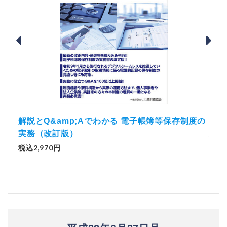
）
「資
解説とQ&amp;Aでわかる 電子帳簿等保存制度の
実務（改訂版）
税込1
税込2,970円