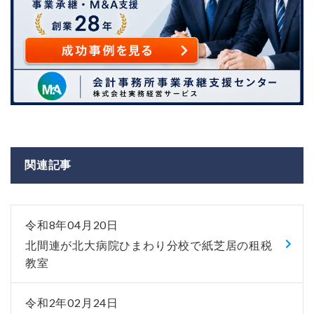
関連記事
令和8年04月20日
北間連が北大病院ひまわり分校で紙芝居の租税
教室
令和2年02月24日