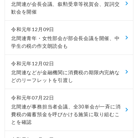
北間連が会長会議、叙勲受章等祝賀会、賀詞交
歓会を開催
令和元年12月09日
北間連青年・女性部会が部会長会議を開催、中
学生の税の作文朗読会も
令和元年12月02日
北間連などが金融機関に消費税の期限内完納な
どのリーフレットを引渡し
令和元年07月22日
北間連が事務担当者会議、全30単会が一斉に消
費税の備蓄預金を呼びかける施策に取り組むこ
とを確認