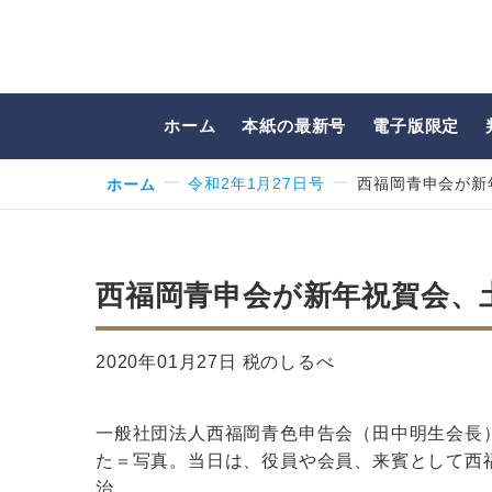
ホーム
本紙の最新号
電子版限定
ホーム
令和2年1月27日号
西福岡青申会が新
西福岡青申会が新年祝賀会、
2020年01月27日 税のしるべ
一般社団法人西福岡青色申告会（田中明生会長
た＝写真。当日は、役員や会員、来賓として西
治…