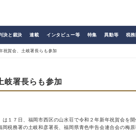
判決と裁決
連載
インタビュー等
特集
異動等
税務
年祝賀会、土岐署長らも参加
土岐署長らも参加
）は１７日、福岡市西区の山水荘で令和２年新年祝賀会を開
福岡税務署の土岐和彦署長、福岡県青色申告会連合会の梅原