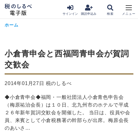
サインイン
購読申込み
ホーム
小倉青申会と西福岡青申会が賀詞
交歓会
2014年01月27日 税のしるべ
◆小倉青申会◆福岡・一般社団法人小倉青色申告会
（梅原祐治会長）は１０日、北九州市のホテルで平成
２６年新年賀詞交歓会を開催した。 当日は、役員や会
員、来賓として小倉税務署の幹部らが出席。梅原会長
のあいさ…