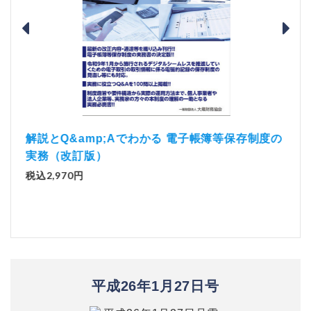
）
「資
解説とQ&amp;Aでわかる 電子帳簿等保存制度の
実務（改訂版）
税込1
税込2,970円
平成26年1月27日号