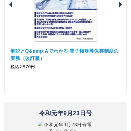
）
「資
解説とQ&amp;Aでわかる 電子帳簿等保存制度の
実務（改訂版）
税込1
税込2,970円
令和元年9月23日号