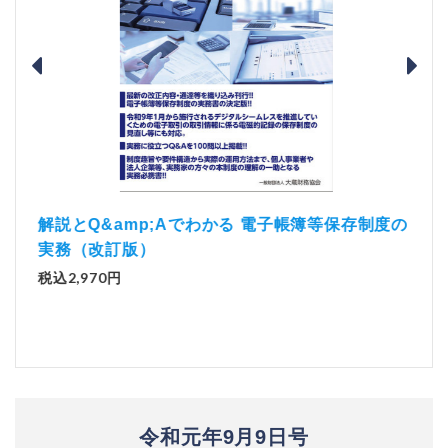
）
「資
解説とQ&amp;Aでわかる 電子帳簿等保存制度の
実務（改訂版）
税込1
税込2,970円
令和元年9月9日号