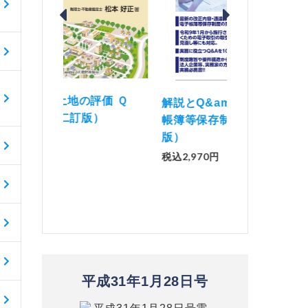
価 Ｑ
「資産承継」（2
解説とQ&amp;Aでわかる 電子
）
No.44）
帳簿等保存制度の実務（改訂
版）
税込1,500円
税込2,970円
平成31年1月28日号