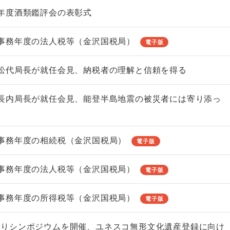
年度酒類鑑評会の表彰式
事務年度の法人税等（金沢国税局）
電子版
松代局長が就任会見、納税者の理解と信頼を得る
長内局長が就任会見、能登半島地震の被災者には寄り添っ
を
事務年度の相続税（金沢国税局）
電子版
事務年度の法人税等（金沢国税局）
電子版
事務年度の所得税等（金沢国税局）
電子版
造りシンポジウムを開催、ユネスコ無形文化遺産登録に向け