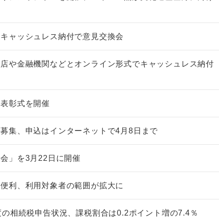
とキャッシュレス納付で意見交換会
支店や金融機関などとオンライン形式でキャッシュレス納付
非上場株式の評価の仕方と記載
市街地周辺土地の評
例（令和8年版）
&amp;Ａ（二訂版
税込4,950円
税込5,060円
会表彰式を開催
募集、申込はインターネットで4月8日まで
会」を3月22日に開催
も便利、利用対象者の範囲が拡大に
度の相続税申告状況、課税割合は0.2ポイント増の7.4％