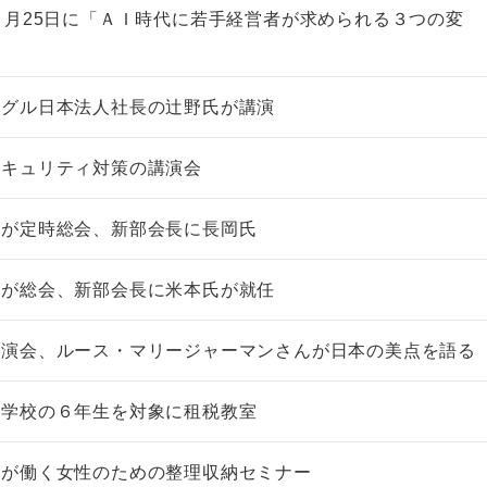
４月25日に「ＡＩ時代に若手経営者が求められる３つの変
ーグル日本法人社長の辻野氏が講演
セキュリティ対策の講演会
会が定時総会、新部会長に長岡氏
会が総会、新部会長に米本氏が就任
講演会、ルース・マリージャーマンさんが日本の美点を語る
小学校の６年生を対象に租税教室
会が働く女性のための整理収納セミナー