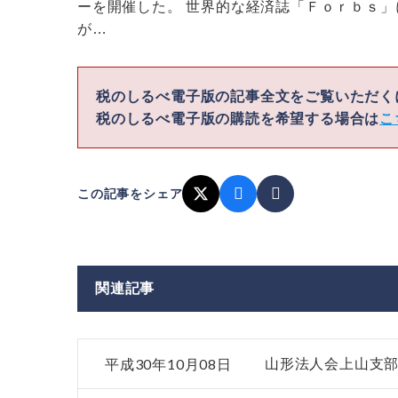
ーを開催した。 世界的な経済誌「Ｆｏｒｂｓ
が…
税のしるべ電子版の記事全文をご覧いただ
税のしるべ電子版の購読を希望する場合は
こ
この記事をシェア
関連記事
平成30年10月08日
山形法人会上山支