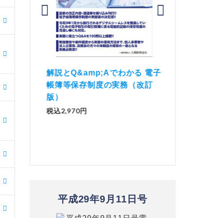
価 Ｑ
「資産承継」（2
解説とQ&amp;Aでわかる 電子
）
No.44）
帳簿等保存制度の実務（改訂
版）
税込1,500円
税込2,970円
平成29年9月11日号