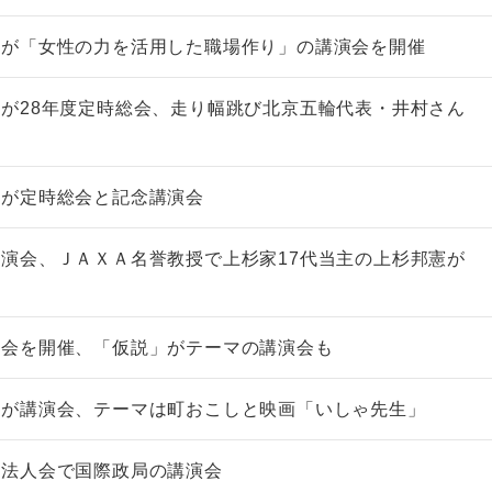
会が「女性の力を活用した職場作り」の講演会を開催
が28年度定時総会、走り幅跳び北京五輪代表・井村さん
非上場株式の評価の仕方と記載
市街地周辺土地の評
例（令和8年版）
&amp;Ａ（二訂版
会が定時総会と記念講演会
税込4,950円
税込5,060円
演会、ＪＡＸＡ名誉教授で上杉家17代当主の上杉邦憲が
総会を開催、「仮説」がテーマの講演会も
会が講演会、テーマは町おこしと映画「いしゃ先生」
形法人会で国際政局の講演会