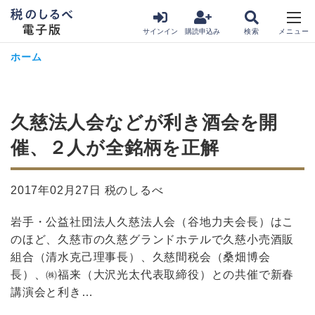
サインイン
購読申込み
ホーム
久慈法人会などが利き酒会を開
催、２人が全銘柄を正解
2017年02月27日 税のしるべ
岩手・公益社団法人久慈法人会（谷地力夫会長）はこ
のほど、久慈市の久慈グランドホテルで久慈小売酒販
組合（清水克己理事長）、久慈間税会（桑畑博会
長）、㈱福来（大沢光太代表取締役）との共催で新春
講演会と利き…