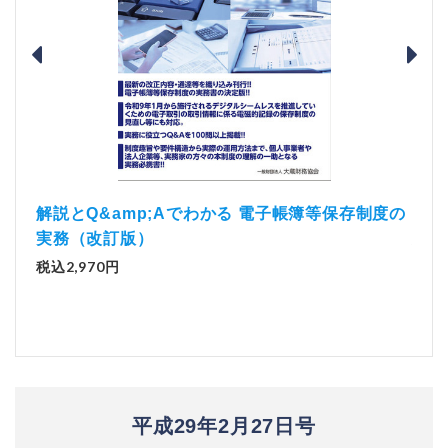
）
「資
解説とQ&amp;Aでわかる 電子帳簿等保存制度の
実務（改訂版）
税込1
税込2,970円
平成29年2月27日号