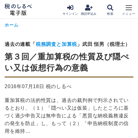
サインイン
購読申込み
ホーム
過去の連載「
税務調査と加算税
」武田 恒男（税理士）
第３回／重加算税の性質及び隠ぺ
い又は仮想行為の意義
2016年07月18日 税のしるべ
重加算税の法的性質は、過去の裁判例で判示されてい
るとおり、（１）「隠ぺい又は仮装」したところに基
づく過少申告又は無申告による「悪質な納税義務違反
の発生を防止」し、もって（２）「申告納税制度の信
用を維持…