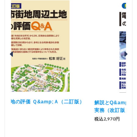
）
「資
解説とQ&amp;Aでわかる 電子帳簿等保存制度の
実務（改訂版）
税込1
税込2,970円