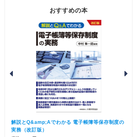
おすすめの本
）
「資
解説とQ&amp;Aでわかる 電子帳簿等保存制度の
実務（改訂版）
税込1