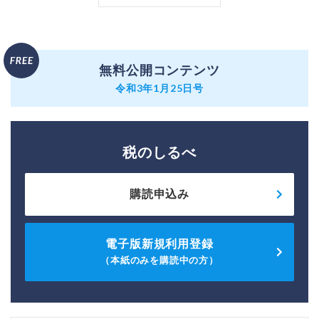
無料公開コンテンツ
令和3年1月25日号
税のしるべ
購読申込み
電子版新規利用登録
（本紙のみを購読中の方）