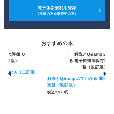
電子版新規利用登録
（本紙のみを購読中の方）
おすすめの本
）
「資
解説とQ&amp;Aでわかる 電子帳簿等保存制度の
税込1
実務（改訂版）
税込2,970円