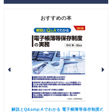
おすすめの本
）
「資
解説とQ&amp;Aでわかる 電子帳簿等保存制度の