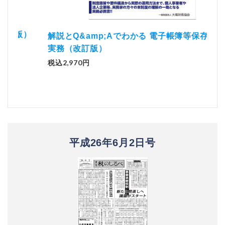
）
「資
解説とQ&amp;Aでわかる 電子帳簿等保存制度の
実務（改訂版）
税込1
税込2,970円
平成26年6月2日号