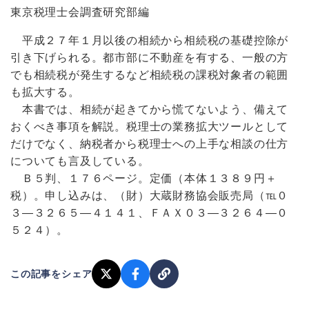
東京税理士会調査研究部編
平成２７年１月以後の相続から相続税の基礎控除が
引き下げられる。都市部に不動産を有する、一般の方
でも相続税が発生するなど相続税の課税対象者の範囲
も拡大する。
本書では、相続が起きてから慌てないよう、備えて
おくべき事項を解説。税理士の業務拡大ツールとして
だけでなく、納税者から税理士への上手な相談の仕方
についても言及している。
Ｂ５判、１７６ページ。定価（本体１３８９円＋
税）。申し込みは、（財）大蔵財務協会販売局（℡０
３―３２６５―４１４１、ＦＡＸ０３―３２６４―０
５２４）。
この記事をシェア