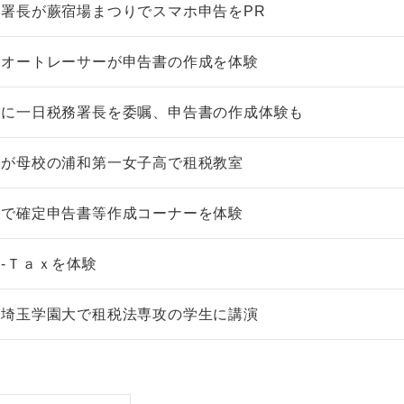
署長が蕨宿場まつりでスマホ申告をPR
望オートレーサーが申告書の作成を体験
姫に一日税務署長を委嘱、申告書の作成体験も
長が母校の浦和第一女子高で租税教室
署で確定申告書等作成コーナーを体験
‐Ｔａｘを体験
が埼玉学園大で租税法専攻の学生に講演