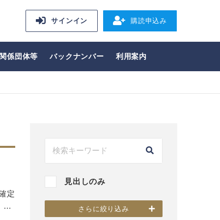
サインイン
購読申込み
関係団体等
バックナンバー
利用案内
見出しのみ
確定
、…
さらに絞り込み