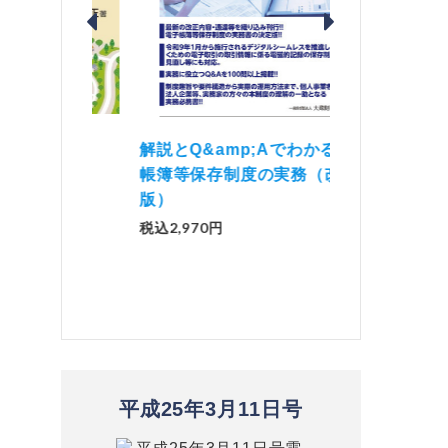
価 Ｑ
「資産承継」（2
解説とQ&amp;Aでわかる 電子
）
No.44）
帳簿等保存制度の実務（改訂
版）
税込1,500円
税込2,970円
平成25年3月11日号