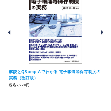
）
「資
解説とQ&amp;Aでわかる 電子帳簿等保存制度の
実務（改訂版）
税込1
税込2,970円