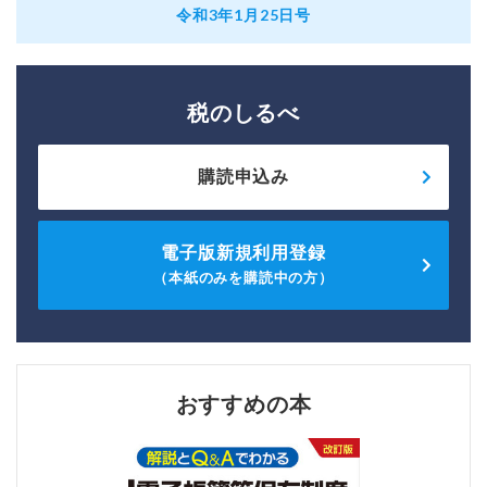
令和3年1月25日号
税のしるべ
購読申込み
電子版新規利用登録
（本紙のみを購読中の方）
おすすめの本