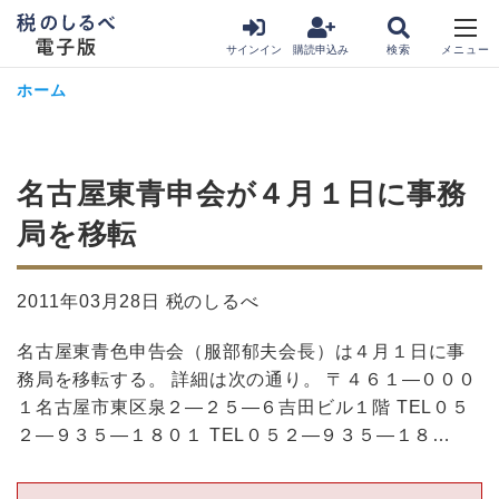
サインイン
購読申込み
ホーム
名古屋東青申会が４月１日に事務
局を移転
2011年03月28日 税のしるべ
名古屋東青色申告会（服部郁夫会長）は４月１日に事
務局を移転する。 詳細は次の通り。 〒４６１―０００
１名古屋市東区泉２―２５―６吉田ビル１階 TEL０５
２―９３５―１８０１ TEL０５２―９３５―１８…