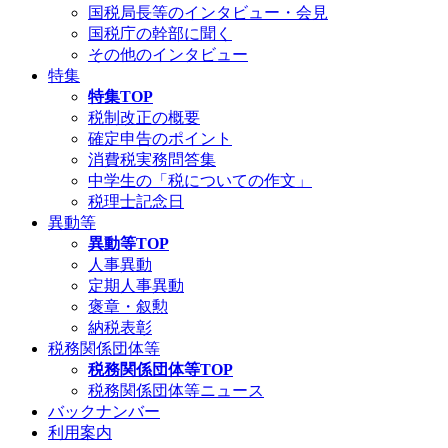
国税局長等のインタビュー・会見
国税庁の幹部に聞く
その他のインタビュー
特集
特集TOP
税制改正の概要
確定申告のポイント
消費税実務問答集
中学生の「税についての作文」
税理士記念日
異動等
異動等TOP
人事異動
定期人事異動
褒章・叙勲
納税表彰
税務関係団体等
税務関係団体等TOP
税務関係団体等ニュース
バックナンバー
利用案内