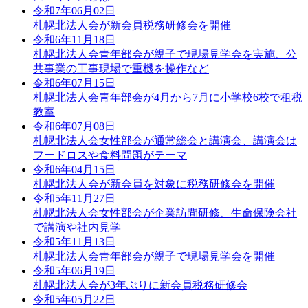
令和7年06月02日
札幌北法人会が新会員税務研修会を開催
令和6年11月18日
札幌北法人会青年部会が親子で現場見学会を実施、公
共事業の工事現場で重機を操作など
令和6年07月15日
札幌北法人会青年部会が4月から7月に小学校6校で租税
教室
令和6年07月08日
札幌北法人会女性部会が通常総会と講演会、講演会は
フードロスや食料問題がテーマ
令和6年04月15日
札幌北法人会が新会員を対象に税務研修会を開催
令和5年11月27日
札幌北法人会女性部会が企業訪問研修、生命保険会社
で講演や社内見学
令和5年11月13日
札幌北法人会青年部会が親子で現場見学会を開催
令和5年06月19日
札幌北法人会が3年ぶりに新会員税務研修会
令和5年05月22日