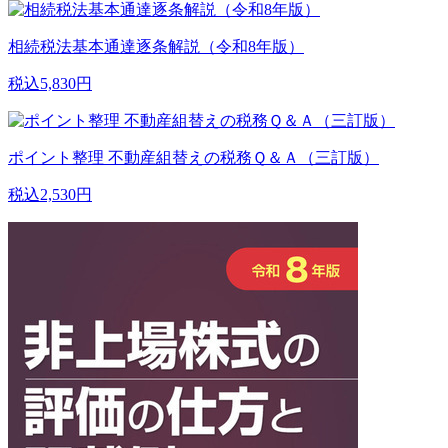
相続税法基本通達逐条解説（令和8年版）
税込5,830円
ポイント整理 不動産組替えの税務Ｑ＆Ａ（三訂版）
税込2,530円