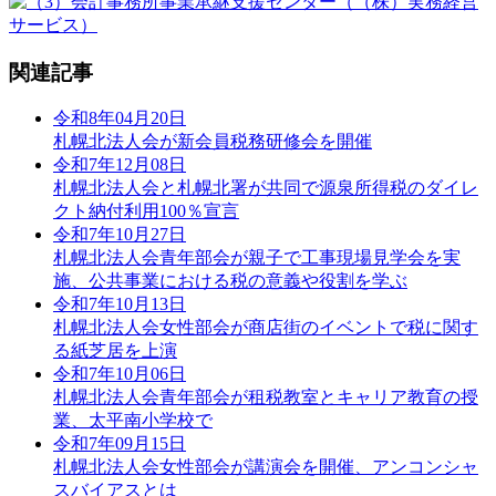
関連記事
令和8年04月20日
札幌北法人会が新会員税務研修会を開催
令和7年12月08日
札幌北法人会と札幌北署が共同で源泉所得税のダイレ
クト納付利用100％宣言
令和7年10月27日
札幌北法人会青年部会が親子で工事現場見学会を実
施、公共事業における税の意義や役割を学ぶ
令和7年10月13日
札幌北法人会女性部会が商店街のイベントで税に関す
る紙芝居を上演
令和7年10月06日
札幌北法人会青年部会が租税教室とキャリア教育の授
業、太平南小学校で
令和7年09月15日
札幌北法人会女性部会が講演会を開催、アンコンシャ
スバイアスとは