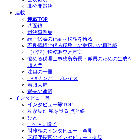
非公開裁決
連載
連載TOP
八面鏡
裁決事例集
続・傍流の正論～税相を斬る
不良債権に係る税務上の取扱いの再確認
（小説）税務調査と真実
悩める税理士事務所所長・職員のための生成AI
超入門
注目の一冊
TAXナンバープレイス
着眼大局
過去の連載
インタビュー等
インタビュー等TOP
私が見た 税を巡る 点と線
ひと
この人に聞く
財務相のインタビュー・会見
国税庁長官のインタビュー・会見