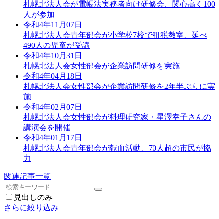
札幌北法人会が電帳法実務者向け研修会、関心高く100
人が参加
令和4年11月07日
札幌北法人会青年部会が小学校7校で租税教室、延べ
490人の児童が受講
令和4年10月31日
札幌北法人会女性部会が企業訪問研修を実施
令和4年04月18日
札幌北法人会女性部会が企業訪問研修を2年半ぶりに実
施
令和4年02月07日
札幌北法人会女性部会が料理研究家・星澤幸子さんの
講演会を開催
令和4年01月17日
札幌北法人会青年部会が献血活動、70人超の市民が協
力
関連記事一覧
見出しのみ
さらに絞り込み