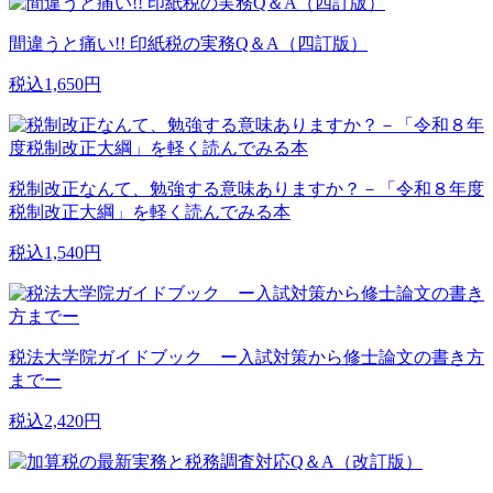
間違うと痛い!! 印紙税の実務Q＆A（四訂版）
税込1,650円
税制改正なんて、勉強する意味ありますか？－「令和８年度
税制改正大綱」を軽く読んでみる本
税込1,540円
税法大学院ガイドブック ー入試対策から修士論文の書き方
までー
税込2,420円