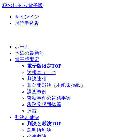
税のしるべ 電子版
サインイン
購読申込み
ホーム
本紙の最新号
電子版限定
電子版限定TOP
速報ニュース
判決速報
非公開裁決（本紙未掲載）
調査事例
査察事件の告発事案
税務関係団体等
連載
判決と裁決
判決と裁決TOP
裁判所判決
公表裁決