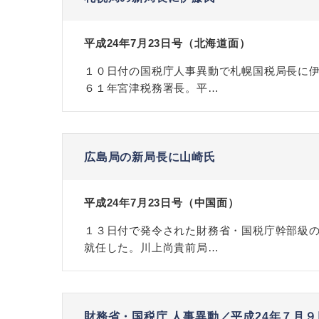
平成24年7月23日号（北海道面）
１０日付の国税庁人事異動で札幌国税局長に伊
６１年宮津税務署長。平…
広島局の新局長に山崎氏
平成24年7月23日号（中国面）
１３日付で発令された財務省・国税庁幹部級
就任した。川上尚貴前局…
財務省・国税庁 人事異動／平成24年７月９