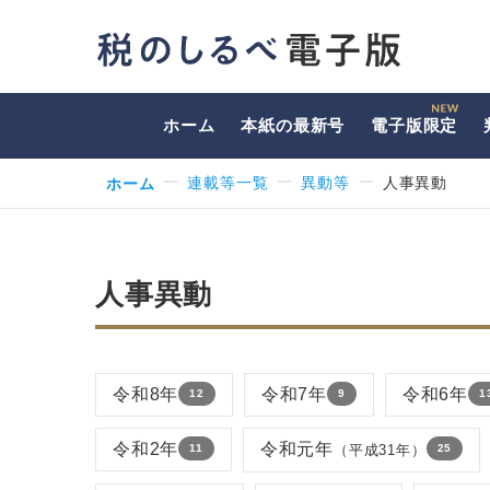
ホーム
本紙の最新号
電子版限定
ホーム
連載等一覧
異動等
人事異動
人事異動
令和8年
令和7年
令和6年
12
9
1
令和2年
令和元年
（平成31年）
11
25