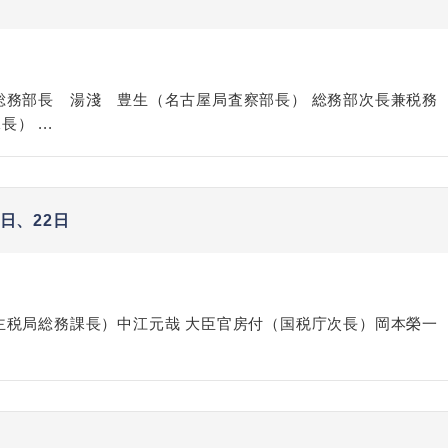
務部長 湯淺 豊生（名古屋局査察部長） 総務部次長兼税務
 ...
非上場株式の評価の仕方と記載
市街地周辺土地の評
例（令和8年版）
&amp;Ａ（二訂版
税込4,950円
税込5,060円
日、22日
主税局総務課長）中江元哉 大臣官房付（国税庁次長）岡本榮一