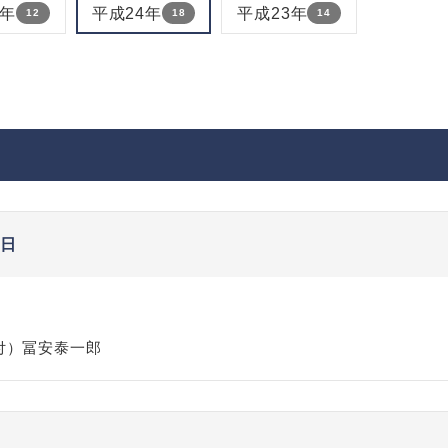
5年
平成24年
平成23年
12
18
14
１日
付）冨安泰一郎