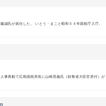
藤誠氏が就任した。 いとう・まこと昭和５４年国税庁入庁。
の人事異動で広島国税局長に山崎晃義氏（財務省大臣官房付）が
日