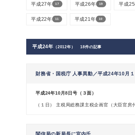
平成27年
平成26年
平成2
17
19
平成22年
平成21年
11
10
平成24年
（2012年）
18件の記事
財務省・国税庁 人事異動／平成24年10月
平成24年10月8日号（３面）
（１日） 主税局総務課主税企画官（大臣官房
関信局の新局長に宮内氏