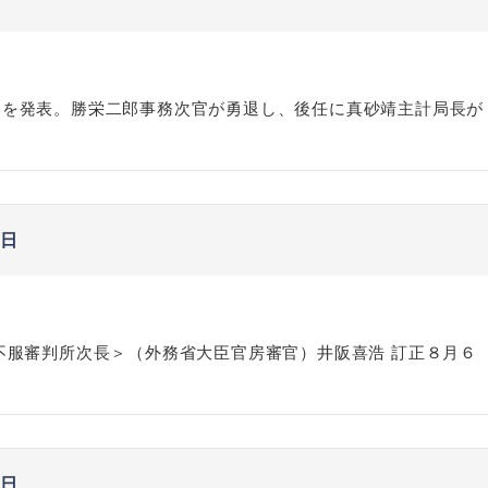
動を発表。勝栄二郎事務次官が勇退し、後任に真砂靖主計局長が
1日
不服審判所次長＞（外務省大臣官房審官）井阪喜浩 訂正８月６
4日