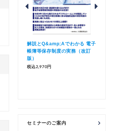
価 Ｑ
「資産承継」（2
解説とQ&amp;Aでわかる 電子
）
No.44）
帳簿等保存制度の実務（改訂
版）
税込1,500円
税込2,970円
セミナーのご案内