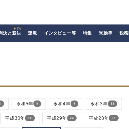
判決と裁決
連載
インタビュー等
特集
異動等
税務
令和5年
令和4年
令和3年
3
8
9
12
平成30年
平成29年
平成28年
19
23
25