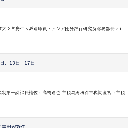
省大臣官房付＜派遣職員・アジア開発銀行研究所総務部長＞）
日、13日、17日
税制第一課課長補佐）高橋達也 主税局総務課主税調査官（主税
に吉田が就任