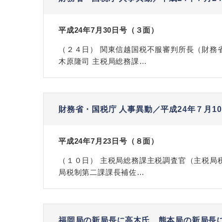
平成24年7月30日号（３面）
（２４日） 関東信越国税不服審判所長（財務
木原隆司 主税局総務課…
財務省・国税庁 人事異動／平成24年７月10
平成24年7月23日号（８面）
（１０日） 主税局総務課主税調査官（主税局
局税制第二課課長補佐…
福岡局の新局長に高木氏、熊本局の新局長