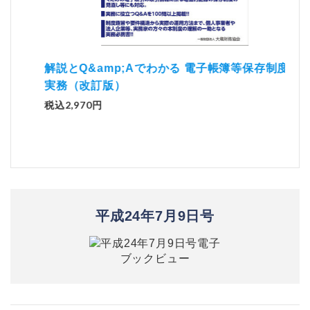
）
「資
解説とQ&amp;Aでわかる 電子帳簿等保存制度の
実務（改訂版）
税込1
税込2,970円
平成24年7月9日号