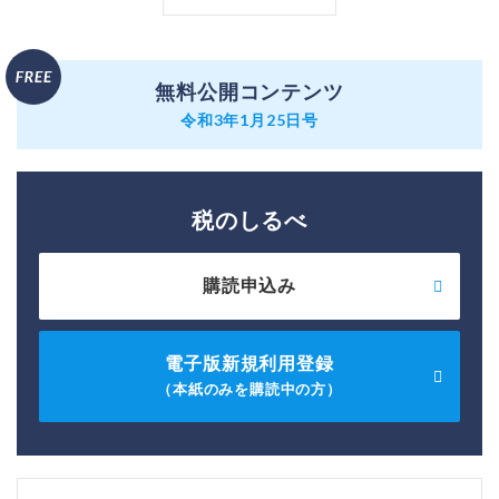
無料公開コンテンツ
令和3年1月25日号
税のしるべ
購読申込み
電子版新規利用登録
（本紙のみを購読中の方）