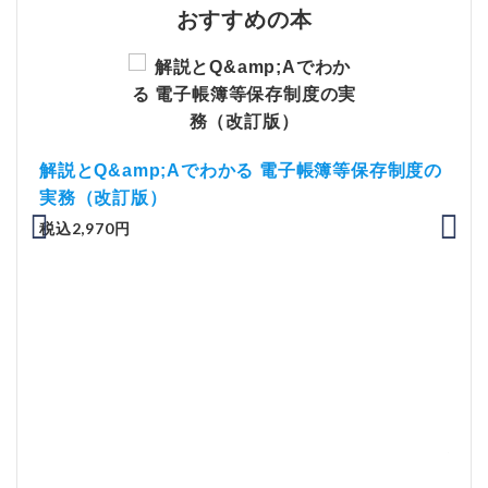
おすすめの本
）
解説とQ&amp;Aでわかる 電子帳簿等保存制度の
実務（改訂版）
税込2,970円
「資
税込1