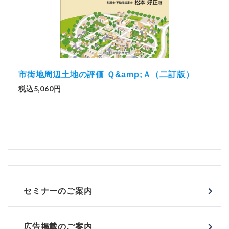
mp;Ａ（二訂版）
解説とQ&amp;Aでわかる 電子帳簿
実務（改訂版）
税込2,970円
セミナーのご案内
広告掲載のご案内