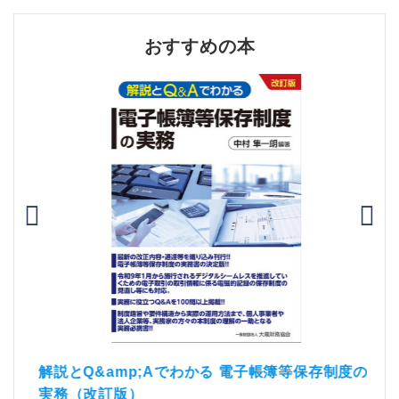
おすすめの本
）
「資
解説とQ&amp;Aでわかる 電子帳簿等保存制度の
実務（改訂版）
税込1