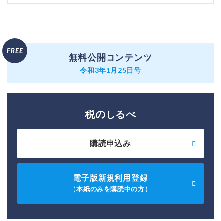
無料公開コンテンツ
令和3年1月25日号
税のしるべ
購読申込み
電子版新規利用登録
（本紙のみを購読中の方）