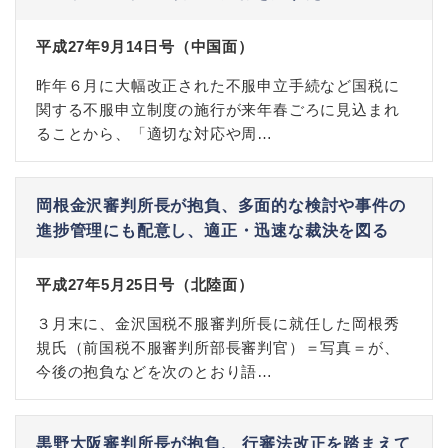
平成27年9月14日号（中国面）
昨年６月に大幅改正された不服申立手続など国税に
関する不服申立制度の施行が来年春ごろに見込まれ
ることから、「適切な対応や周…
岡根金沢審判所長が抱負、多面的な検討や事件の
進捗管理にも配意し、適正・迅速な裁決を図る
平成27年5月25日号（北陸面）
３月末に、金沢国税不服審判所長に就任した岡根秀
規氏（前国税不服審判所部長審判官）＝写真＝が、
今後の抱負などを次のとおり語…
黒野大阪審判所長が抱負、 行審法改正を踏まえて