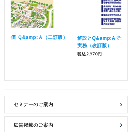
）
「資
解説とQ&amp;Aでわかる 電子帳簿等保存制度の
実務（改訂版）
税込
税込2,970円
セミナーのご案内
広告掲載のご案内