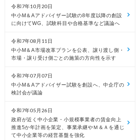
令和7年10月20日
中小M＆Aアドバイザー試験の8年度以降の創設
に向けてWG、試験科目や合格基準など議論へ
令和7年08月11日
中小M＆A市場改革プランを公表、譲り渡し側・
市場・譲り受け側ごとの施策の方向性を示す
令和7年07月07日
中小М＆Aアドバイザー試験を創設へ、中企庁の
検討会が議論
令和7年05月26日
政府が近く中小企業・小規模事業者の賃金向上
推進5か年計画を策定、事業承継やＭ＆Ａを通じ
て中小企業等の経営基盤を強化