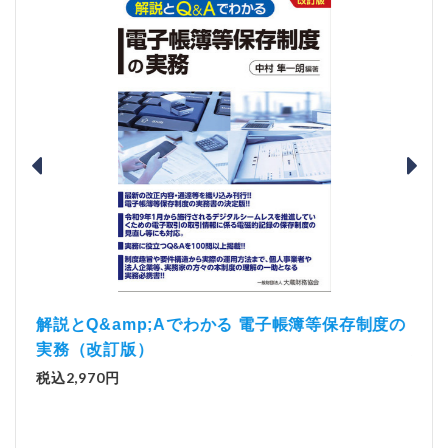
）
「資
解説とQ&amp;Aでわかる 電子帳簿等保存制度の
実務（改訂版）
税込1
税込2,970円