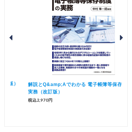
）
「資
解説とQ&amp;Aでわかる 電子帳簿等保存制度の
実務（改訂版）
税込1
税込2,970円