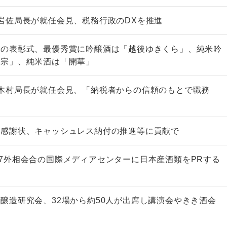
岩佐局長が就任会見、税務行政のDXを推進
会の表彰式、最優秀賞に吟醸酒は「越後ゆきくら」、純米吟
正宗」、純米酒は「開華」
非上場株式の評価の仕方と記載
市街地周辺土地の評
例（令和8年版）
&amp;Ａ（二訂版
木村局長が就任会見、「納税者からの信頼のもとで職務
税込4,950円
税込5,060円
に感謝状、キャッシュレス納付の推進等に貢献で
7外相会合の国際メディアセンターに日本産酒類をPRする
醸造研究会、32場から約50人が出席し講演会やきき酒会