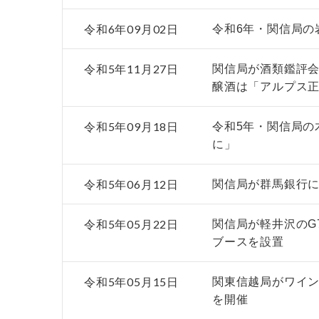
令和6年09月02日
令和6年・関信局の
令和5年11月27日
関信局が酒類鑑評
醸酒は「アルプス
令和5年09月18日
令和5年・関信局の
に」
令和5年06月12日
関信局が群馬銀行
令和5年05月22日
関信局が軽井沢のG
ブースを設置
令和5年05月15日
関東信越局がワイン
を開催