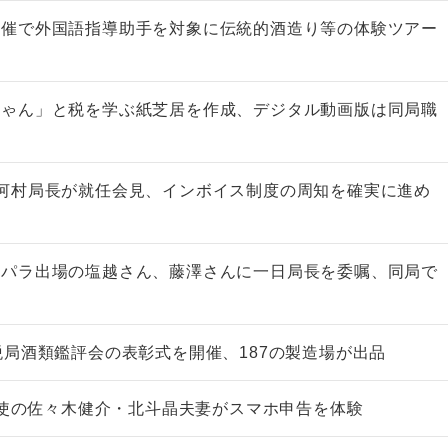
共催で外国語指導助手を対象に伝統的酒造り等の体験ツアー
ちゃん」と税を学ぶ紙芝居を作成、デジタル動画版は同局職
河村局長が就任会見、インボイス制度の周知を確実に進め
・パラ出場の塩越さん、藤澤さんに一日局長を委嘱、同局で
税局酒類鑑評会の表彰式を開催、187の製造場が出品
進大使の佐々木健介・北斗晶夫妻がスマホ申告を体験