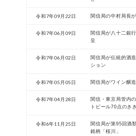
令和7年09月22日
関信局の中村局長
令和7年06月09日
関信局が八十二銀
呈
令和7年06月02日
関信局が伝統的酒
ション
令和7年05月05日
関信局がワイン醸造
令和7年04月28日
関信・東京局管内の
トビール70点のき
令和6年11月25日
関信局が第95回酒
銘柄「桜川」