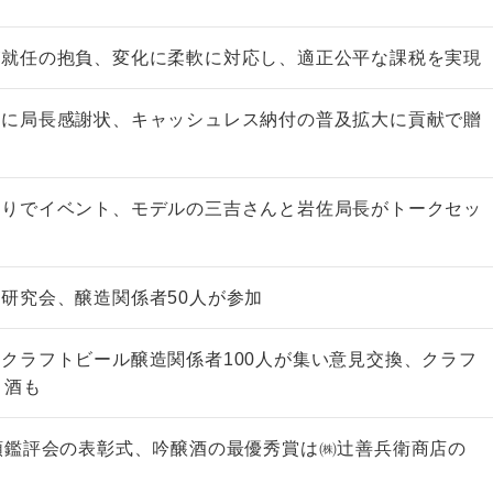
が就任の抱負、変化に柔軟に対応し、適正公平な課税を実現
行に局長感謝状、キャッシュレス納付の普及拡大に貢献で贈
造りでイベント、モデルの三吉さんと岩佐局長がトークセッ
研究会、醸造関係者50人が参加
クラフトビール醸造関係者100人が集い意見交換、クラフ
き酒も
類鑑評会の表彰式、吟醸酒の最優秀賞は㈱辻善兵衛商店の