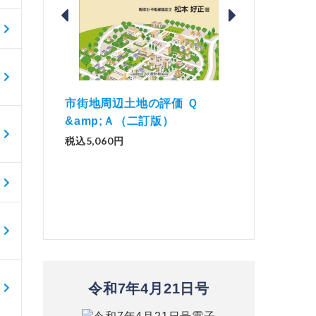
価 Ｑ
「資産承継」（2
解説とQ&amp;Aでわかる 電子
）
No.44）
帳簿等保存制度の実務（改訂
版）
税込1,500円
税込2,970円
令和7年4月21日号