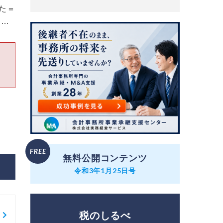
た＝
 …
無料公開コンテンツ
令和3年1月25日号
税のしるべ