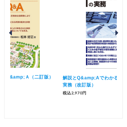
）
「資
解説とQ&amp;Aでわかる 電子帳簿等保存制度の
実務（改訂版）
税込1
税込2,970円