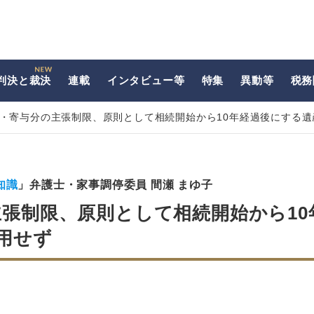
判決と裁決
連載
インタビュー等
特集
異動等
税務
益・寄与分の主張制限、原則として相続開始から10年経過後にする
知識
」弁護士・家事調停委員 間瀬 まゆ子
主張制限、原則として相続開始から10
用せず