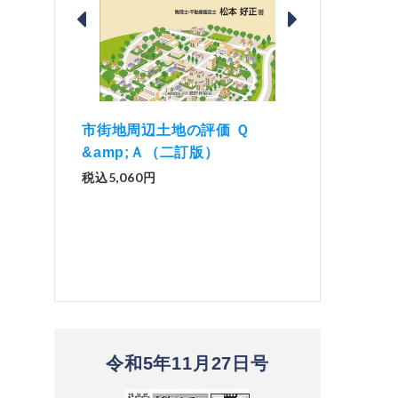
価 Ｑ
「資産承継」（2
解説とQ&amp;Aでわかる 電子
）
No.44）
帳簿等保存制度の実務（改訂
版）
税込1,500円
税込2,970円
令和5年11月27日号