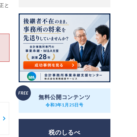
正と
図
無料公開コンテンツ
令和3年1月25日号
税のしるべ