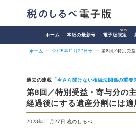
ホーム
本紙の最新号
電子版限定
ホーム
令和5年11月27日号
第8回／特別受
過去の連載「
今さら聞けない相続法関係の重要
第8回／特別受益・寄与分の
経過後にする遺産分割には適
2023年11月27日 税のしるべ