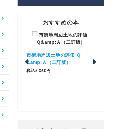
おすすめの本
地の評価 Ｑ
「資産承継
二訂版）
解説とQ&amp;Aでわかる 電子
No.44）
帳簿等保存制度の実務（改訂
税込1,500
版）
税込2,970円