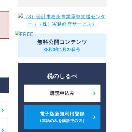
無料公開コンテンツ
令和3年1月25日号
税のしるべ
購読申込み
電子版新規利用登録
（本紙のみを購読中の方）