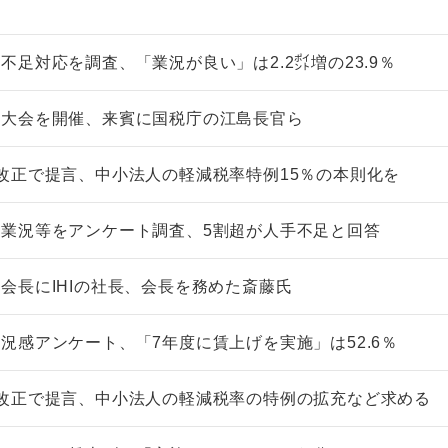
不足対応を調査、「業況が良い」は2.2㌽増の23.9％
国大会を開催、来賓に国税庁の江島長官ら
改正で提言、中小法人の軽減税率特例15％の本則化を
非上場株式の評価の仕方と記載
市街地周辺土
例（令和8年版）
&amp;Ａ（
業況等をアンケート調査、5割超が人手不足と回答
税込4,950円
税込5,060円
会長にIHIの社長、会長を務めた斎藤氏
況感アンケート、「7年度に賃上げを実施」は52.6％
改正で提言、中小法人の軽減税率の特例の拡充など求める