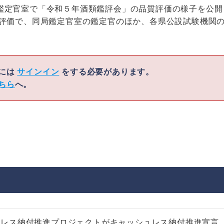
鑑定官室で「令和５年酒類鑑評会」の品質評価の様子を公開
次評価で、同局鑑定官室の鑑定官のほか、各県公設試験機関
くには
サインイン
をする必要があります。
ちら
へ。
ュレス納付推進プロジェクトがキャッシュレス納付推進宣言