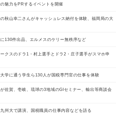
の魅力をPRするイベントを開催
督の秋山幸二さんがキャッシュレス納付を体験、福岡局の大
非上場株式の評価の仕方と記載
市街地周辺土
に130件出品、エルメスのケリー無秩序など
例（令和8年版）
&amp;Ａ（
税込4,950円
税込5,060円
ークスのドラ1・村上選手とドラ2・庄子選手がスマホ申
大学に通う学生ら130人が国税専門官の仕事を体験
が佐賀、壱岐、琉球の3地域のGIセミナー、輸出等商談会
が九州大で講演、国税職員の仕事内容などを語る