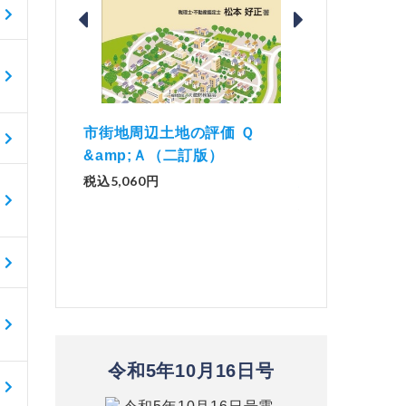
地の評価 Ｑ
「資産承継
解説とQ&amp;Aでわかる 電子
二訂版）
No.44）
帳簿等保存制度の実務（改訂
版）
税込1,50
税込2,970円
令和5年10月16日号