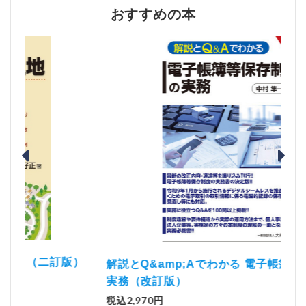
おすすめの本
）
「資
解説とQ&amp;Aでわかる 電子帳簿等保存制度の
実務（改訂版）
税込1
税込2,970円