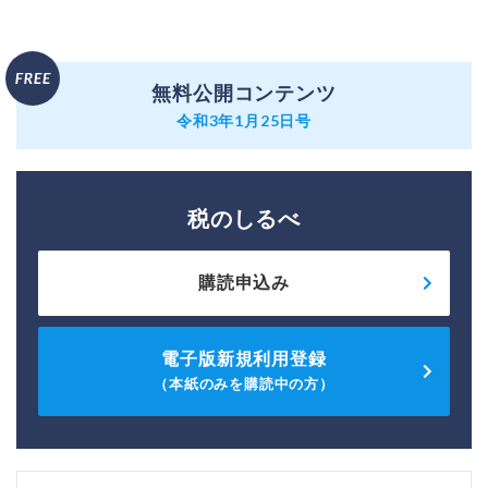
無料公開コンテンツ
令和3年1月25日号
税のしるべ
購読申込み
電子版新規利用登録
（本紙のみを購読中の方）