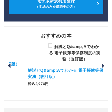
電子版新規利用登録
（本紙のみを購読中の方）
おすすめの本
）
「資
解説とQ&amp;Aでわかる 電子帳簿等保存制度の
税込1
実務（改訂版）
税込2,970円