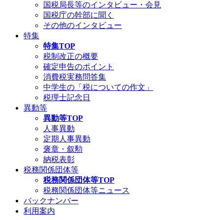
国税局長等のインタビュー・会見
国税庁の幹部に聞く
その他のインタビュー
特集
特集TOP
税制改正の概要
確定申告のポイント
消費税実務問答集
中学生の「税についての作文」
税理士記念日
異動等
異動等TOP
人事異動
定期人事異動
褒章・叙勲
納税表彰
税務関係団体等
税務関係団体等TOP
税務関係団体等ニュース
バックナンバー
利用案内