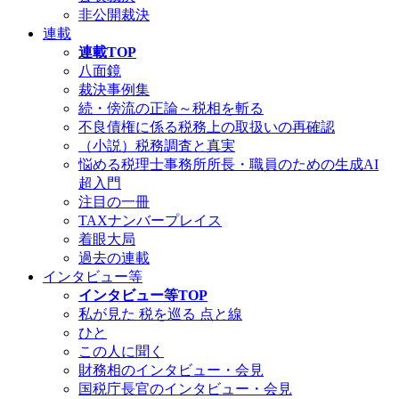
非公開裁決
連載
連載TOP
八面鏡
裁決事例集
続・傍流の正論～税相を斬る
不良債権に係る税務上の取扱いの再確認
（小説）税務調査と真実
悩める税理士事務所所長・職員のための生成AI
超入門
注目の一冊
TAXナンバープレイス
着眼大局
過去の連載
インタビュー等
インタビュー等TOP
私が見た 税を巡る 点と線
ひと
この人に聞く
財務相のインタビュー・会見
国税庁長官のインタビュー・会見