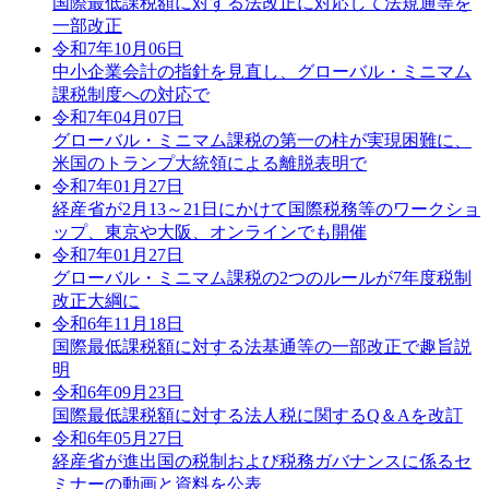
国際最低課税額に対する法改正に対応して法規通等を
一部改正
令和7年10月06日
中小企業会計の指針を見直し、グローバル・ミニマム
課税制度への対応で
令和7年04月07日
グローバル・ミニマム課税の第一の柱が実現困難に、
米国のトランプ大統領による離脱表明で
令和7年01月27日
経産省が2月13～21日にかけて国際税務等のワークショ
ップ、東京や大阪、オンラインでも開催
令和7年01月27日
グローバル・ミニマム課税の2つのルールが7年度税制
改正大綱に
令和6年11月18日
国際最低課税額に対する法基通等の一部改正で趣旨説
明
令和6年09月23日
国際最低課税額に対する法人税に関するQ＆Aを改訂
令和6年05月27日
経産省が進出国の税制および税務ガバナンスに係るセ
ミナーの動画と資料を公表