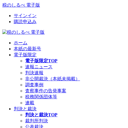
税のしるべ 電子版
サインイン
購読申込み
ホーム
本紙の最新号
電子版限定
電子版限定TOP
速報ニュース
判決速報
非公開裁決（本紙未掲載）
調査事例
査察事件の告発事案
税務関係団体等
連載
判決と裁決
判決と裁決TOP
裁判所判決
公表裁決