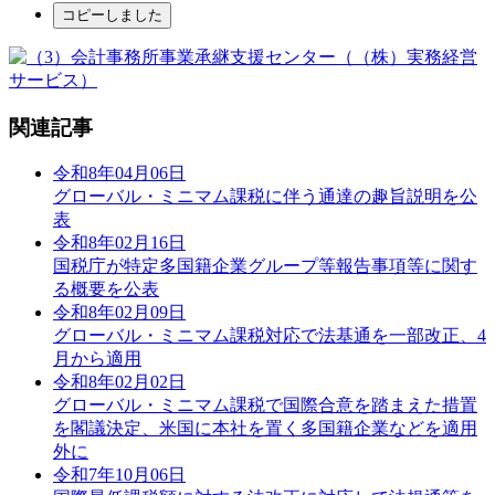
コピーしました
関連記事
令和8年04月06日
グローバル・ミニマム課税に伴う通達の趣旨説明を公
表
令和8年02月16日
国税庁が特定多国籍企業グループ等報告事項等に関す
る概要を公表
令和8年02月09日
グローバル・ミニマム課税対応で法基通を一部改正、4
月から適用
令和8年02月02日
グローバル・ミニマム課税で国際合意を踏まえた措置
を閣議決定、米国に本社を置く多国籍企業などを適用
外に
令和7年10月06日