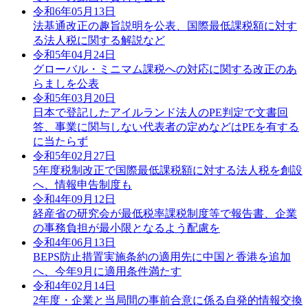
令和6年05月13日
法基通改正の趣旨説明を公表、国際最低課税額に対す
る法人税に関する解説など
令和5年04月24日
グローバル・ミニマム課税への対応に関する改正のあ
らましを公表
令和5年03月20日
日本で登記したアイルランド法人のPE判定で文書回
答、事業に関与しない代表者の定めなどはPEを有する
に当たらず
令和5年02月27日
5年度税制改正で国際最低課税額に対する法人税を創設
へ、情報申告制度も
令和4年09月12日
経産省の研究会が最低税率課税制度等で報告書、企業
の事務負担が最小限となるよう配慮を
令和4年06月13日
BEPS防止措置実施条約の適用先に中国と香港を追加
へ、今年9月に適用条件満たす
令和4年02月14日
2年度・企業と当局間の事前合意に係る自発的情報交換