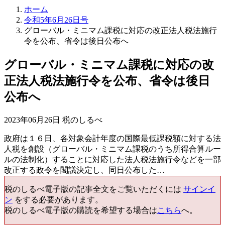
ホーム
令和5年6月26日号
グローバル・ミニマム課税に対応の改正法人税法施行
令を公布、省令は後日公布へ
グローバル・ミニマム課税に対応の改
正法人税法施行令を公布、省令は後日
公布へ
2023年06月26日 税のしるべ
政府は１６日、各対象会計年度の国際最低課税額に対する法
人税を創設（グローバル・ミニマム課税のうち所得合算ルー
ルの法制化）することに対応した法人税法施行令などを一部
改正する政令を閣議決定し、同日公布した…
税のしるべ電子版の記事全文をご覧いただくには
サインイ
ン
をする必要があります。
税のしるべ電子版の購読を希望する場合は
こちら
へ。