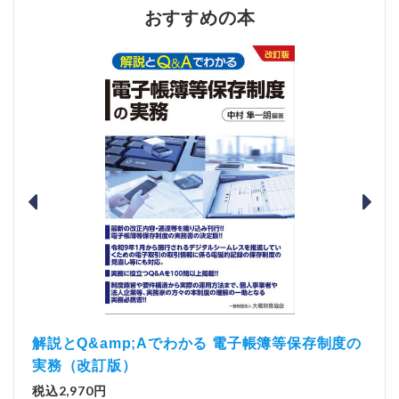
おすすめの本
）
「資
解説とQ&amp;Aでわかる 電子帳簿等保存制度の
実務（改訂版）
税込1
税込2,970円