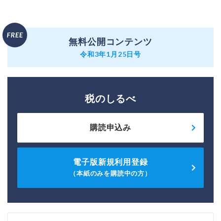
無料公開コンテンツ
令和3年1月25日号
税のしるべ
購読申込み
電子版新規利用登録
（本紙のみを購読中の方）